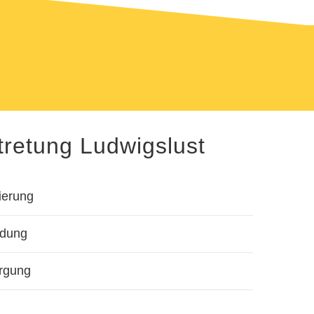
tretung Ludwigslust
sierung
ildung
orgung